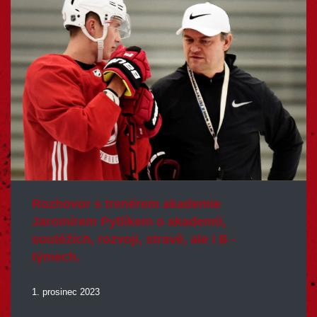
Rozhovor
s
trenérem
akademie
Jaromírem
Pytlíkem
o
akademii,
soutěžích,
rozvoji,
stravě,
ale
i
B
-
týmech.
1. prosinec 2023