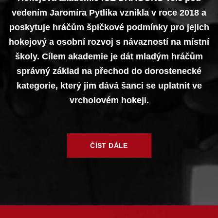
vedením Jaromíra Pytlíka vznikla v roce 2018 a
poskytuje hráčům špičkové podmínky pro jejich
hokejový a osobní rozvoj s návazností na místní
školy. Cílem akademie je dát mladým hráčům
správný základ na přechod do dorostenecké
kategorie, který jim dává šanci se uplatnit ve
vrcholovém hokeji.
ČÍST DÁLE