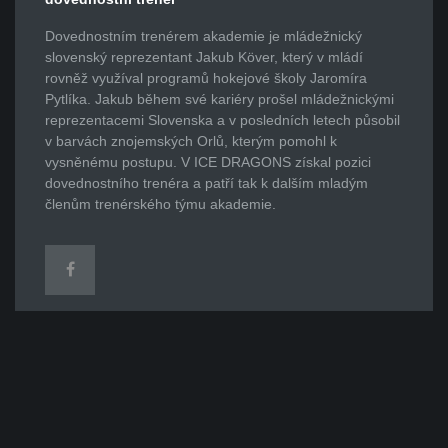
Dovednostním trenérem akademie je mládežnický
slovenský reprezentant Jakub Köver, který v mládí
rovněž využíval programů hokejové školy Jaromíra
Pytlíka. Jakub během své kariéry prošel mládežnickými
reprezentacemi Slovenska a v posledních letech působil
v barvách znojemských Orlů, kterým pomohl k
vysněnému postupu. V ICE DRAGONS získal pozici
dovednostního trenéra a patří tak k dalším mladým
členům trenérského týmu akademie.