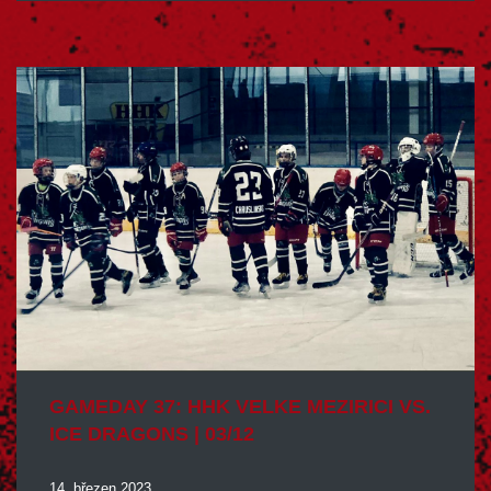
GAMEDAY 37: HHK
VELKE
MEZIRICI
VS.
ICE
DRAGONS | 03/12
14. březen 2023