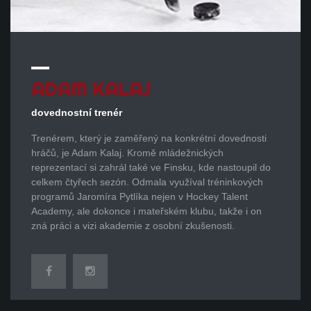
ADAM
KALAJ
dovednostní trenér
Trenérem, který je zaměřený na konkrétní dovednosti
hráčů, je Adam Kalaj. Kromě mládežnických
reprezentací si zahrál také ve Finsku, kde nastoupil do
celkem čtyřech sezón. Odmala využíval tréninkových
programů Jaromíra Pytlíka nejen v Hockey Talent
Academy, ale dokonce i mateřském klubu, takže i on
zná práci a vizi akademie z osobní zkušenosti.