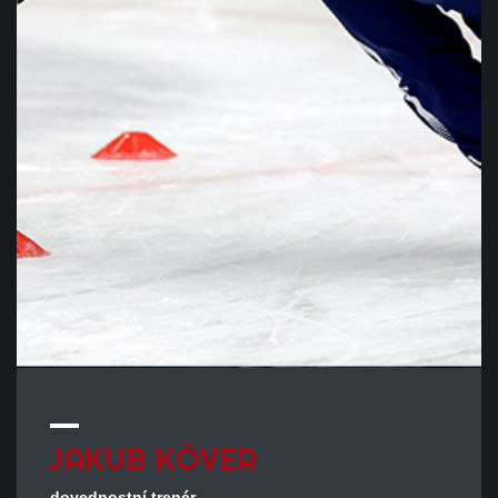
JAKUB
KÖVER
dovednostní trenér