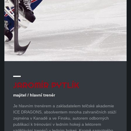
JAROMÍR
PYTLÍK
majitel / hlavní trenér
Je hlavním trenérem a zakladatelem telčské akademie
ICE DRAGONS, absolventem mnoha zahraničních stáží
zejména v Kanadě a ve Finsku, autorem odborných
publikací k trénování v ledním hokeji a lektorem
vzdělávání trenérů v ledním hokeji. Kromě samotného